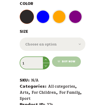
COLOR
SIZE
BUY NOW
SKU:
N/A
Categories:
,
All categories
,
,
,
Arts
For Children
For Family
Sport
Product ID:
274